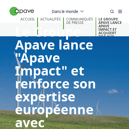
Dans le monde
ACCUEIL
ACTUALITÉS
COMMUNIQUÉS
LE GROUPE
DE PRESSE
APAVE LANCE
Le Groupe
APAVE
IMPACT ET
ACQUIERT
DDA AUX
Apave lance
PAYS-BAS
"Apave
Impact" et
renforce son
expertise
européenne
avec