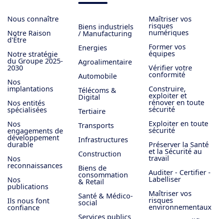
Nous connaître
Maîtriser vos
risques
Biens industriels
numériques
Notre Raison
/ Manufacturing
d'Être
Former vos
Energies
équipes
Notre stratégie
du Groupe 2025-
Agroalimentaire
2030
Vérifier votre
conformité
Automobile
Nos
implantations
Construire,
Télécoms &
exploiter et
Digital
rénover en toute
Nos entités
sécurité
spécialisées
Tertiaire
Exploiter en toute
Nos
Transports
sécurité
engagements de
développement
Infrastructures
durable
Préserver la Santé
et la Sécurité au
Construction
travail
Nos
reconnaissances
Biens de
Auditer - Certifier -
consommation
Labelliser
Nos
& Retail
publications
Maîtriser vos
Santé & Médico-
risques
Ils nous font
social
environnementaux
confiance
Services publics