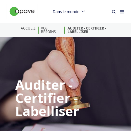
Dans le monde
ACCUEIL
VOS
AUDITER - CERTIFIER -
BESOINS
LABELLISER
Auditer -
Certifier -
Labelliser