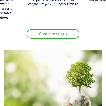
lité) /
conformité (OEC) en cybersécurité
 et tests
achines,
ations)
Contactez-nous