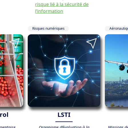
risque lié à la sécurité de
l’information
Risques numériques
Aéronautiq
rol
LSTI
imentaire,
Organisme d’évaluation à la
Missions de