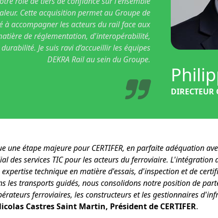
tre rôle de tiers de confiance sur l'ensemble
valeur. Cette acquisition permet au Groupe de
té à accompagner les acteurs du rail face aux
matière de réglementation, d'interopérabilité,
 durabilité. Je suis ravi d’accueillir les équipes
DEKRA Rail au sein du Groupe.
Phil
DIRECTEUR 
e une étape majeure pour CERTIFER, en parfaite adéquation ave
l des services TIC pour les acteurs du ferroviaire. L'intégration
xpertise technique en matière d'essais, d'inspection et de certifi
ns les transports guidés, nous consolidons notre position de part
rateurs ferroviaires, les constructeurs et les gestionnaires d'in
Nicolas Castres Saint Martin, Président de CERTIFER
.