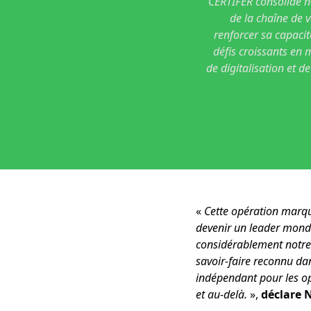
CERTIFER consolide no
de la chaîne de 
renforcer sa capaci
défis croissants en 
de digitalisation et de
«
Cette opération marqu
devenir un leader mondia
considérablement notre e
savoir-faire reconnu da
indépendant pour les opé
et au-delà.
»,
déclare 